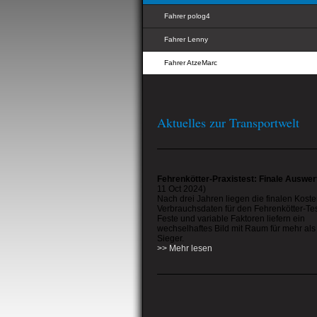
Fahrer polog4
Fahrer Lenny
Fahrer AtzeMarc
Aktuelles zur Transportwelt
Fehrenkötter-Praxistest: Finale Auswe
11 Oct 2024)
Nach drei Jahren liegen die finalen Kost
Verbrauchsdaten für den Fehrenkötter-Tes
Feste und variable Faktoren liefern ein
wechselhaftes Bild mit Raum für mehr als
Sieger.
>> Mehr lesen