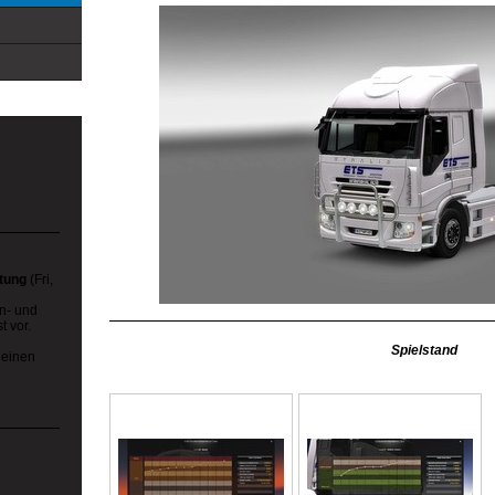
rtung
(Fri,
en- und
t vor.
Spielstand
 einen